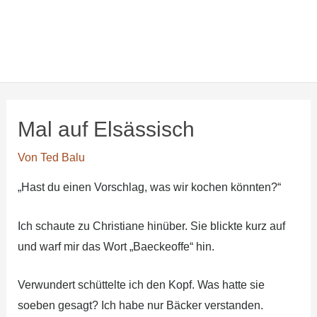
Zum
Main
Ted Balus
Inhalt
Men
Lesezimmer
springen
Mal auf Elsäs­sisch
Von
Ted Balu
„Hast du einen Vorschlag, was wir kochen könnten?“
Ich schaute zu Christiane hinüber. Sie blickte kurz auf
und warf mir das Wort „Baeckeoffe“ hin.
Verwundert schüttelte ich den Kopf. Was hatte sie
soeben gesagt? Ich habe nur Bäcker verstanden.