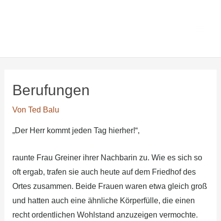
Zum
Main
Ted Balus
Inhalt
Men
Lesezimmer
springen
Berufun­gen
Von
Ted Balu
„Der Herr kommt jeden Tag hierher!“,
raunte Frau Greiner ihrer Nachbarin zu. Wie es sich so
oft ergab, trafen sie auch heute auf dem Friedhof des
Ortes zusammen. Beide Frauen waren etwa gleich groß
und hatten auch eine ähnliche Körperfülle, die einen
recht ordentlichen Wohlstand anzuzeigen vermochte.