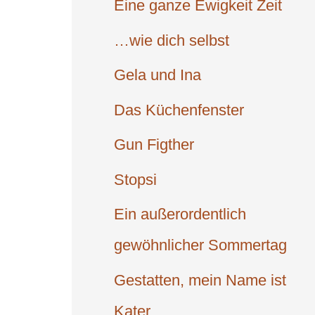
Eine ganze Ewigkeit Zeit
…wie dich selbst
Gela und Ina
Das Küchen­fenster
Gun Figther
Stopsi
Ein außer­ordentlich
gewöhn­licher Sommer­tag
Gestatten, mein Name ist
Kater