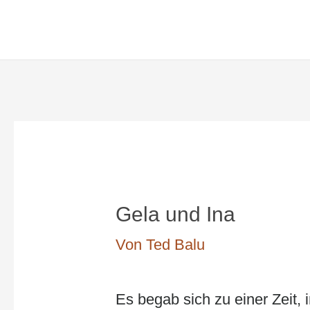
Zum
Ted Balus Lesezimmer
Inhalt
springen
Gela und Ina
Von
Ted Balu
Es begab sich zu einer Zeit, 